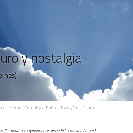
turo y nostalgia.
ernes)
o del Viernes,
Tecnología,
Robots,
Flying Cars,
Futuro
sh
. (Compartido originalmente desde 
El Correo del Viernes
).