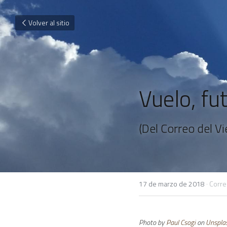
Volver al sitio
Vuelo, fu
(Del Correo del Vi
17 de marzo de 2018
·
Corre
Photo by 
Paul Csogi
 on 
Unspla