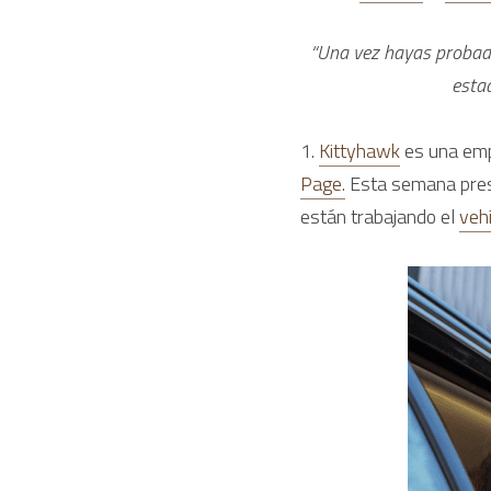
“Una vez hayas probado 
estad
1. 
Kittyhawk
 es una emp
Page.
 Esta semana pres
están trabajando el 
veh