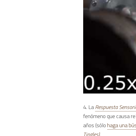
4. La 
Respuesta Sensori
fenómeno que causa rela
años (sólo 
haga una bú
Tingles).