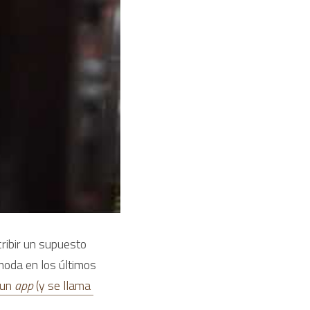
ribir un supuesto 
oda en los últimos 
un 
app 
(y se llama 