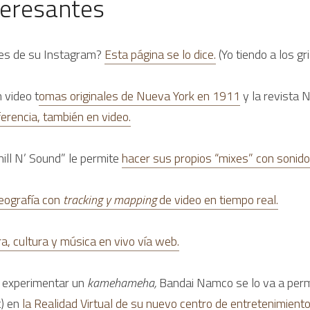
teresantes
res de su Instagram? 
Esta página se lo dice.
 (Yo tiendo a los gr
 video t
omas originales de Nueva York en 1911
 y la revista 
ferencia, también en video.
Chill N’ Sound” le permite 
hacer sus propios “mixes” con sonidos
eografía con 
tracking y mapping 
de video en tiempo real.
a, cultura y música en vivo vía web.
o experimentar un 
kamehameha, 
Bandai Namco se lo va a permi
) en 
la Realidad Virtual de su nuevo centro de entretenimiento