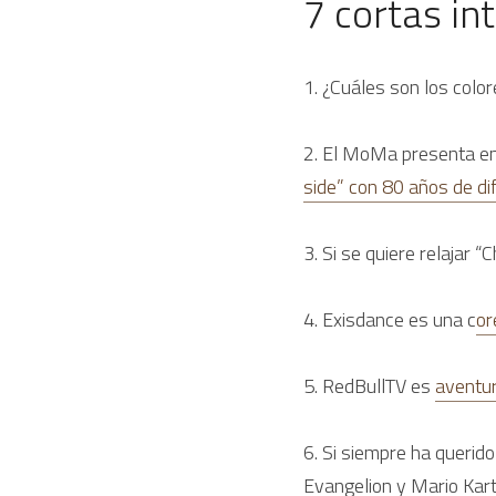
7 cortas in
1. ¿Cuáles son los colo
2. El MoMa presenta en
side” con 80 años de di
3. Si se quiere relajar “
4. Exisdance es una c
or
5. RedBullTV es 
aventur
6. Si siempre ha querid
Evangelion y Mario Kart