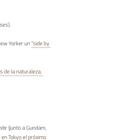
ises).
New Yorker un 
“side by 
 de la naturaleza. 
tir (junto a Gundam, 
 en Tokyo el próximo 