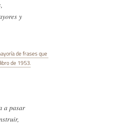
 
yores y 
ayoría de frases que 
libro de 1953.
a a pasar 
truir, 