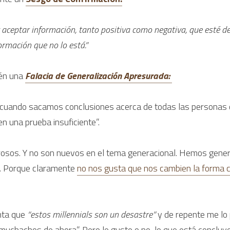
 aceptar información, tanto positiva como negativa, que esté d
ormación que no lo está.”
én una 
Falacia de Generalización Apresurada:
 cuando sacamos conclusiones acerca de todas las personas o
n una prueba insuficiente”.
osos. Y no son nuevos en el tema generacional. Hemos genera
. Porque claramente 
no nos gusta que nos cambien la forma 
nta que 
“estos millennials son un desastre” 
y de repente me lo 
muchachos de ahora”. Pero le guste o no, lo que está concluy