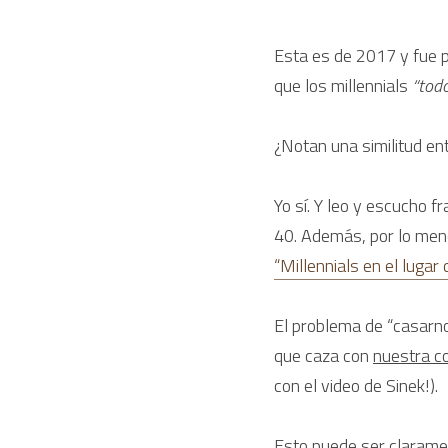
Esta es de 2017 y fue p
que los millennials 
“todo
¿Notan una similitud e
Yo sí. Y leo y escucho f
40. Además, por lo men
“Millennials en el lugar
El problema de “casarno
que caza con 
nuestra c
con el video de Sinek!).
Esto puede ser clarame