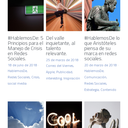
#HablemosDe: 5
Del valle
#HablemosDe lo
Principios para el
inquietante, al
que Aristóteles
Manejo de Crisis
talento
piensa de su
en Redes
relevante.
marca en redes
Sociales.
sociales.
25 de marzo de 2018
·
18 de julio de 2018
·
20 de marzo de 2018
·
Correo del Viernes,
HablemosDe,
HablemosDe,
Apple,
Publicidad,
Redes Sociales,
Crisis,
Comunicación,
interesting,
Inspiración
social media
Redes Sociales,
Estrategia,
Contenido