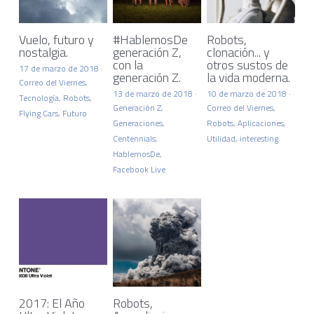
Vuelo, futuro y
#HablemosDe
Robots,
nostalgia.
generación Z,
clonación... y
con la
otros sustos de
17 de marzo de 2018
·
generación Z.
la vida moderna.
Correo del Viernes,
13 de marzo de 2018
·
10 de marzo de 2018
·
Tecnología,
Robots,
Generación Z,
Correo del Viernes,
Flying Cars,
Futuro
Generaciones,
Robots,
Aplicaciones,
Centennials,
Utilidad,
interesting
HablemosDe,
Facebook Live
2017: El Año
Robots,