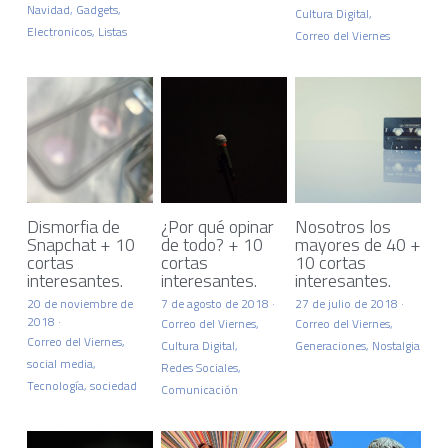
Navidad,
Gadgets,
Cultura Digital,
Electronicos,
Listas
Correo del Viernes
Dismorfia de
¿Por qué opinar
Nosotros los
Snapchat + 10
de todo? + 10
mayores de 40 +
cortas
cortas
10 cortas
interesantes.
interesantes.
interesantes.
20 de noviembre de
7 de agosto de 2018
·
27 de julio de 2018
·
2018
·
Correo del Viernes,
Correo del Viernes,
Correo del Viernes,
Cultura Digital,
Generaciones,
Nostalgia
social media,
Redes Sociales,
Tecnología,
sociedad
Comunicación