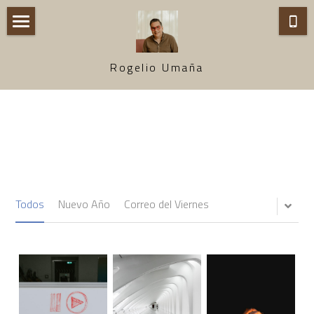
Inicio
Rogelio Umaña
Lo que Hago
Bio
Contacto
Tec Toc
Todos
Nuevo Año
Correo del Viernes
Master Class 2026
RDP Consulting