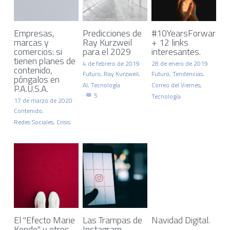
Empresas,
Predicciones de
#10YearsForward
marcas y
Ray Kurzweil
+ 12 links
comercios: si
para el 2029
interesantes.
tienen planes de
4 de febrero de 2019
·
28 de enero de 2019
·
contenido,
Futuro,
Ray Kurzweil,
Futuro,
Tendencias,
póngalos en
AI,
Tecnología
Correo del Viernes,
P.A.U.S.A.
·
5
Tecnología
17 de marzo de 2020
·
Contenido,
Redes Sociales,
Crisis
El "Efecto Marie
Las Trampas de
Navidad Digital.
Kondo" y otros
Instagram.