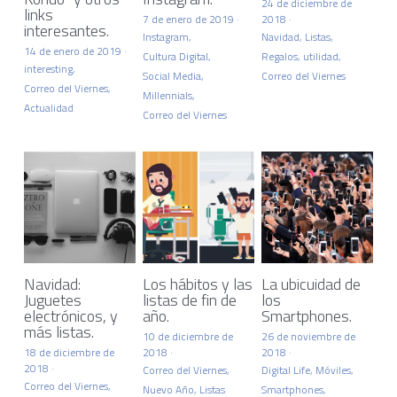
24 de diciembre de
links
7 de enero de 2019
·
2018
·
interesantes.
Instagram,
Navidad,
Listas,
14 de enero de 2019
·
Cultura Digital,
Regalos,
utilidad,
interesting,
Social Media,
Correo del Viernes
Correo del Viernes,
Millennials,
Actualidad
Correo del Viernes
Navidad:
Los hábitos y las
La ubicuidad de
Juguetes
listas de fin de
los
electrónicos, y
año.
Smartphones.
más listas.
10 de diciembre de
26 de noviembre de
18 de diciembre de
2018
·
2018
·
2018
·
Correo del Viernes,
Digital Life,
Móviles,
Correo del Viernes,
Nuevo Año,
Listas
Smartphones,